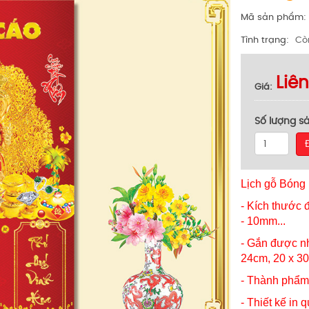
Mã sản phẩm
Tình trạng
Cò
Liê
Giá
Số lượng s
Lịch gỗ Bóng 
- Kích thước 
- 10mm...
- Gắn được nh
24cm, 20 x 30
- Thành phẩm 
- Thiết kế in 