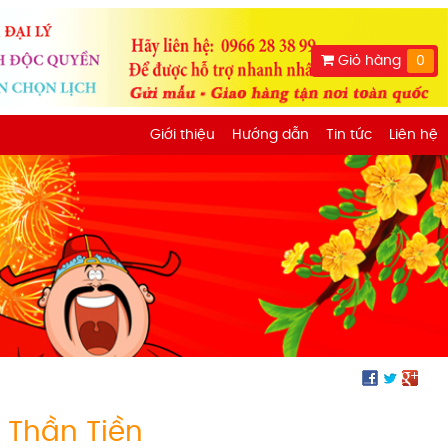
Giỏ hàng
0
Giới thiệu
Hướng dẫn
Tin tức
Liên hệ
ỗ Thần Tiền