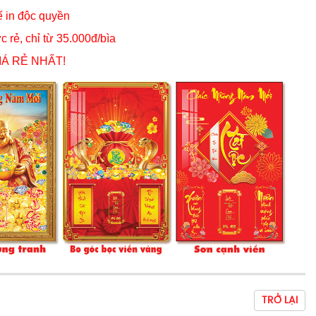
ế in độc quyền
c rẻ, chỉ từ 35.000đ/bìa
IÁ RẺ NHẤT!
TRỞ LẠI