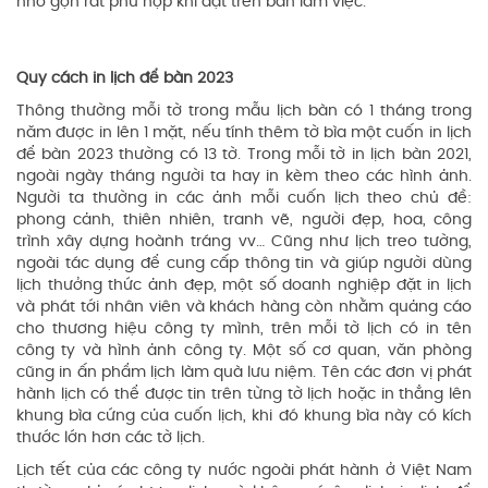
nhỏ gọn rất phù hợp khi đặt trên bàn làm việc.
Quy cách in lịch để bàn 2023
Thông thường mỗi tờ trong mẫu lịch bàn có 1 tháng trong
năm được in lên 1 mặt, nếu tính thêm tờ bìa một cuốn in lịch
để bàn 2023 thường có 13 tờ. Trong mỗi tờ in lịch bàn 2021,
ngoài ngày tháng người ta hay in kèm theo các hình ảnh.
Người ta thường in các ảnh mỗi cuốn lịch theo chủ đề:
phong cảnh, thiên nhiên, tranh vẽ, người đẹp, hoa, công
trình xây dựng hoành tráng vv… Cũng như lịch treo tường,
ngoài tác dụng để cung cấp thông tin và giúp người dùng
lịch thưởng thức ảnh đẹp, một số doanh nghiệp đặt in lịch
và phát tới nhân viên và khách hàng còn nhằm quảng cáo
cho thương hiệu công ty mình, trên mỗi tờ lịch có in tên
công ty và hình ảnh công ty. Một số cơ quan, văn phòng
cũng in ấn phẩm lịch làm quà lưu niệm. Tên các đơn vị phát
hành lịch có thể được tin trên từng tờ lịch hoặc in thẳng lên
khung bìa cứng của cuốn lịch, khi đó khung bìa này có kích
thước lớn hơn các tờ lịch.
Lịch tết của các công ty nước ngoài phát hành ở Việt Nam