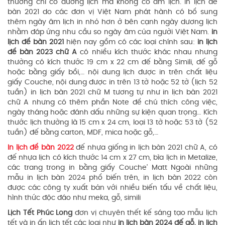
thường chỉ có dương lịch mà không có âm lịch. in lịch để
bàn 2021 do các đơn vị Việt Nam phát hành có bổ sung
thêm ngày âm lịch in nhỏ hơn ở bên cạnh ngày dương lịch
nhằm đáp ứng nhu cầu so ngày âm của người Việt Nam.
in
lịch để bàn 2021
hiện nay gồm có các loại chính sau:
in lịch
để bàn 2023 chữ A
có nhiều kích thước khác nhau nhưng
thường có kích thước 19 cm x 22 cm đế bằng Simili, đế gỗ
hoặc bằng giấy bồi,… nội dung lịch được in trên chất liệu
giấy Couche, nội dung được in trên 13 tờ hoặc 52 tờ (lịch 52
tuần) in lịch bàn 2021 chữ M tương tự như in lịch bàn 2021
chữ A nhưng có thêm phần Note để chú thích công việc,
ngày tháng hoặc đánh dấu những sự kiện quan trọng… Kích
thước lịch thường là 15 cm x 24 cm, loại 13 tờ hoặc 53 tờ (52
tuần) đế bằng carton, MDF, mica hoặc gỗ,…
In lịch để bàn 2022
đế nhựa giống in lịch bàn 2021 chữ A, có
đế nhựa lịch có kích thước 14 cm x 27 cm, bìa lịch in Metalize,
các trang trong in bằng giấy Couche’ Matt Ngoài những
mẫu in lịch bàn 2024 phổ biến trên, in lịch bàn 2022 còn
được các công ty xuất bản với nhiều biến tấu về chất liệu,
hình thức độc đáo như meka, gỗ, simili
Lịch Tết Phúc Long
đơn vị chuyên thết kế sáng tạo mẫu lịch
tết và in ấn lịch tết các loại như
in lịch bàn 2024 đế gỗ, in lịch