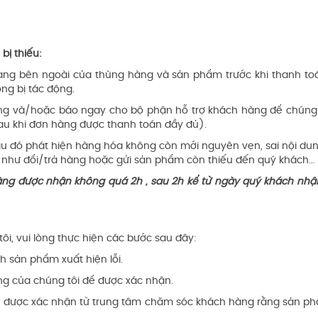
bị thiếu:
trạng bên ngoài của thùng hàng và sản phẩm trước khi thanh t
ông bị tác động.
g và/hoặc báo ngay cho bộ phận hỗ trợ khách hàng để chúng tôi
u khi đơn hàng được thanh toán đầy đủ).
u đó phát hiện hàng hóa không còn mới nguyên vẹn, sai nội dung
eo như đổi/trả hàng hoặc gửi sản phẩm còn thiếu đến quý khách…
g được nhận không quá 2h , sau 2h kể từ ngày quý khách nhận 
ôi, vui lòng thực hiện các bước sau đây:
h sản phẩm xuất hiện lỗi.
ng của chúng tôi để được xác nhận.
 được xác nhận từ trung tâm chăm sóc khách hàng rằng sản phẩm