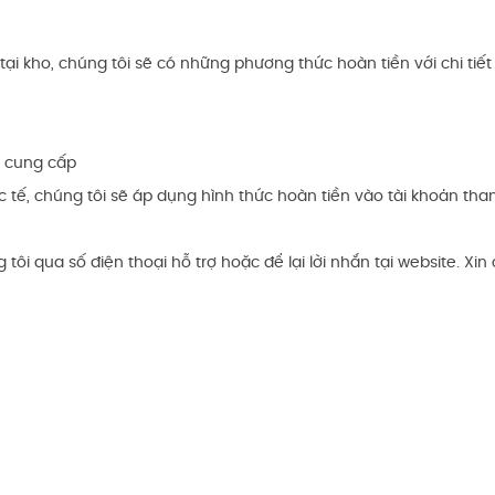
ại kho, chúng tôi sẽ có những phương thức hoàn tiền với chi tiết
h cung cấp
 tế, chúng tôi sẽ áp dụng hình thức hoàn tiền vào tài khoản tha
 tôi qua số điện thoại hỗ trợ hoặc để lại lời nhắn tại website. X