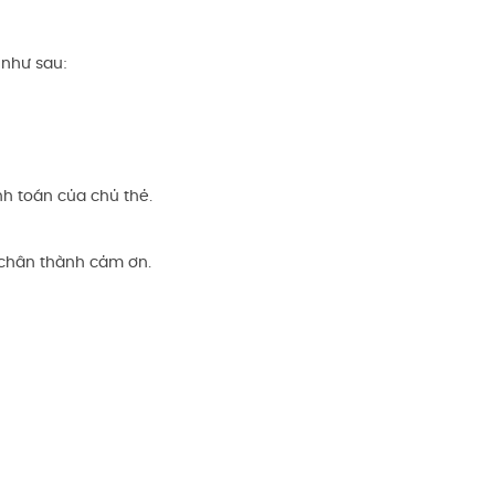
 như sau:
nh toán của chủ thẻ.
in chân thành cảm ơn.