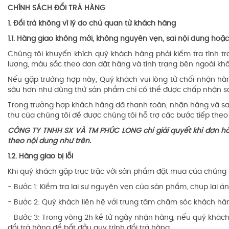
CHÍNH SÁCH ĐỔI TRẢ HÀNG
1. Đổi trả không vì lý do chủ quan từ khách hàng
1.1. Hàng giao không mới, không nguyên vẹn, sai nội dung hoặc 
Chúng tôi khuyến khích quý khách hàng phải kiểm tra tình 
lượng, màu sắc theo đơn đặt hàng và tình trạng bên ngoài kh
Nếu gặp trường hợp này, Quý khách vui lòng từ chối nhận hàn
sâu hơn như dùng thử sản phẩm chỉ có thể được chấp nhận sa
Trong trường hợp khách hàng đã thanh toán, nhận hàng và sa
thư của chúng tôi để được chúng tôi hỗ trợ các bước tiếp th
CÔNG TY TNHH SX VÀ TM PHÚC LONG chỉ giải quyết khi đơn hàn
theo nội dung như trên.
1.2. Hàng giao bị lỗi
Khi quý khách gặp trục trặc với sản phẩm đặt mua của chúng t
- Bước 1: Kiểm tra lại sự nguyên vẹn của sản phẩm, chụp lại ản
- Bước 2: Quý khách liên hệ với trung tâm chăm sóc khách hà
- Bước 3: Trong vòng 2h kể từ ngày nhận hàng, nếu quý khách
đổi trả hàng để bắt đầu quy trình đổi trả hàng.